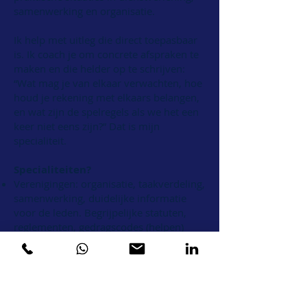
samenwerking en organisatie.
Ik help met uitleg die direct toepasbaar
is. Ik coach je om concrete afspraken te
maken en die helder op te schrijven:
“Wat mag je van elkaar verwachten, hoe
houd je rekening met elkaars belangen,
en wat zijn de spelregels als we het een
keer niet eens zijn?” Dat is mijn
specialiteit.
Specialiteiten?
Verenigingen: organisatie, taakverdeling,
samenwerking, duidelijke informatie
voor de leden. Begrijpelijke statuten,
reglementen, gedragscodes (helpen)
schrijven. (Bij)scholing voor
bestuursleden en ledenraad.
ZZP-ers/kleine bedrijven: duidelijke
contracten, algemene voorwaarden en
klant-informatie. Klachtbehandeling,