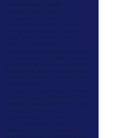
Goed overleg en inzicht
Bij kleinere bedrijven, zzp-ers,
(semi)overheid en non-
profitorganisaties, stichtingen en
verenigingen. Omdat je prettig met
elkaar wilt samenwerken, zonder
misverstanden en ‘gedoe’.
Bij de wisselwerking met je klant/cliënt,
met je medewerker/collega of met een
samenwerkingspartner/contractpartij.
Omdat je met duidelijke verwachtingen
en goede afspraken samen veel betere
resultaten krijgt.
Als je vindt dat organisaties en mensen
in goed overleg problemen moeten
oplossen in plaats van irritaties en ego’s
hun gang te laten gaan
Als je wat meer inzicht wilt hebben in de
juridische spelregels die we in
Nederland hebben voor allerlei
praktische situaties in dienstverlening,